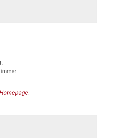
t.
d immer
r Homepage.