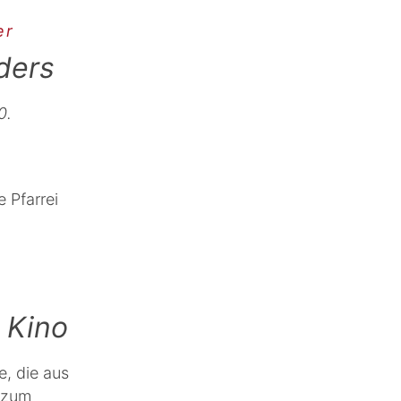
er
nders
0.
 Pfarrei
 Kino
e, die aus
 zum