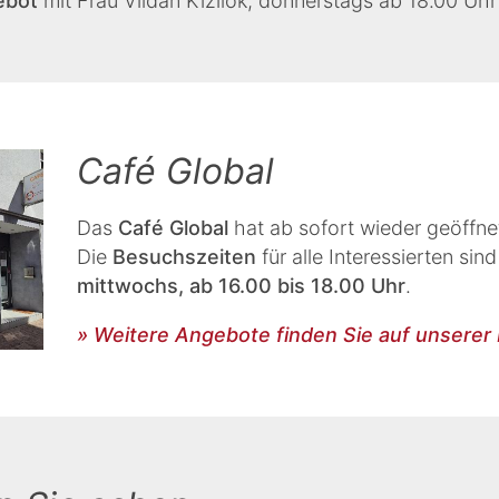
ebot
mit Frau Vildan Kizilok, donnerstags ab 18.00 Uhr
Café Global
Das
Café Global
hat ab sofort wieder geöffne
Die
Besuchszeiten
für alle Interessierten sin
mittwochs, ab 16.00 bis 18.00 Uhr
.
» Weitere Angebote finden Sie auf unsere