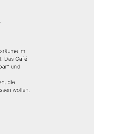
r
gsräume im
l. Das
Café
oar“
und
en, die
ssen wollen,