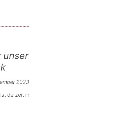
 unser
nk
ovember 2023
t derzeit in