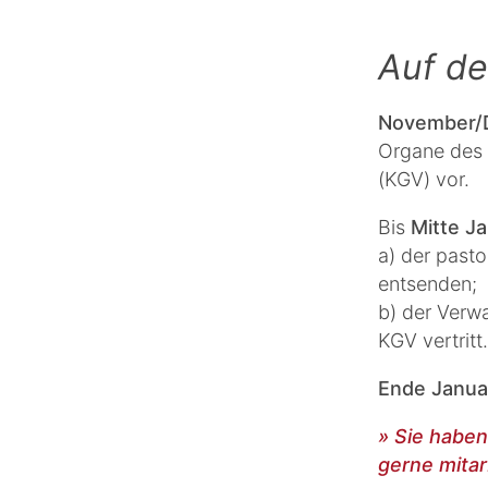
Auf d
November/
Organe des
(KGV) vor.
Bis
Mitte J
a) der pasto
entsenden;
b) der Verw
KGV vertritt.
Ende Janua
» Sie haben
gerne mitar