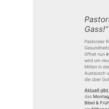
Pastor
Gass!“
Pastoraler 
Gesundheits
öffnet nun
i
wird um neu
Mitten in de
Austausch u
die über Go
Aktuell gibt
das
Montag
Bibel & Frü