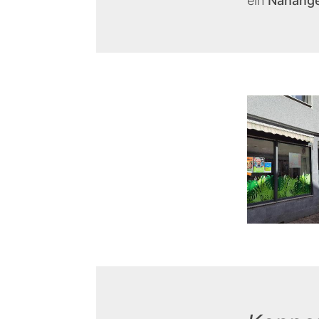
ein
Nähang