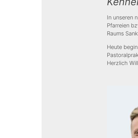
Kennen
In unseren n
Pfarreien b
Raums Sankt
Heute begin
Pastoralprak
Herzlich Wi