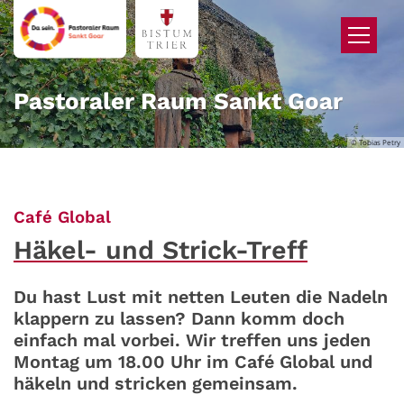
Zum Inhalt springen
Pastoraler Raum Sankt Goar
© Tobias Petry
:
Café Global
Häkel- und Strick-Treff
Du hast Lust mit netten Leuten die Nadeln
klappern zu lassen? Dann komm doch
einfach mal vorbei. Wir treffen uns jeden
Montag um 18.00 Uhr im Café Global und
häkeln und stricken gemeinsam.