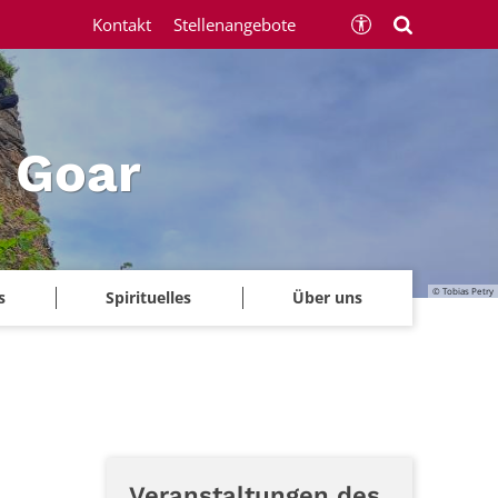
Kontakt
Stellenangebote
 Goar
© Tobias Petry
s
Spirituelles
Über uns
Veranstaltungen des