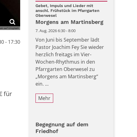
Datum: 7. August 2026
Gebet, Impuls und Lieder mit
anschl. Frühstück im Pfarrgarten
:
Oberwesel
Morgens am Martinsberg
ani auf Unsplash
7. Aug. 2026 6:30 - 8:00
Von Juni bis September lädt
0 - 17:30
Pastor Joachim Fey Sie wieder
herzlich freitags im Vier-
Wochen-Rhythmus in den
Pfarrgarten Oberwesel zu
„Morgens am Martinsberg“
ein. ...
€ für
Mehr
Begegnung auf dem
Friedhof