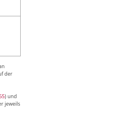
an
uf der
65
) und
r jeweils