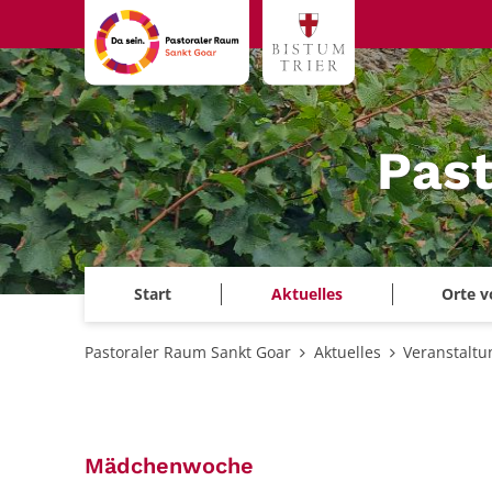
Zum Inhalt springen
Past
Start
Aktuelles
Orte v
Pastoraler Raum Sankt Goar
Aktuelles
Veranstalt
:
Mädchenwoche