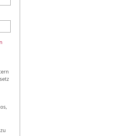
en
tern
setz
tos,
 zu