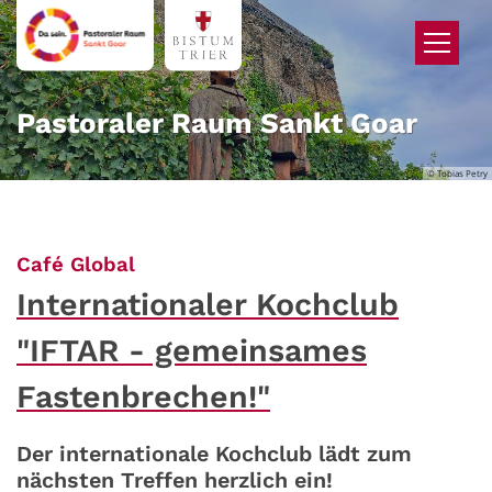
Zum Inhalt springen
Pastoraler Raum Sankt Goar
© Tobias Petry
:
Café Global
Internationaler Kochclub
"IFTAR - gemeinsames
Fastenbrechen!"
Der internationale Kochclub lädt zum
nächsten Treffen herzlich ein!