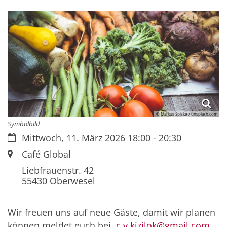
© Markus Spiske / unsplash.com
Symbolbild
Datum:
Mittwoch, 11. März 2026 18:00 - 20:30
Ort:
Café Global
Liebfrauenstr. 42
55430
Oberwesel
Wir freuen uns auf neue Gäste, damit wir planen
können meldet euch bei
c.v.kizilok@gmail.com