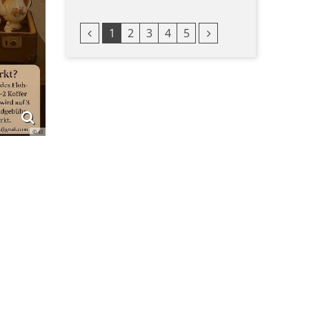
Vorherige Seite
Nächste Seite
1
2
3
4
5
© cl