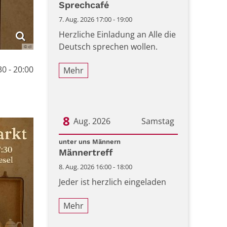
Sprechcafé
7. Aug. 2026 17:00 - 19:00
Herzliche Einladung an Alle die
Deutsch sprechen wollen.
© cl
0 - 20:00
Mehr
8
Aug. 2026
Samstag
:
Datum: 8. August 2026
unter uns Männern
Männertreff
8. Aug. 2026 16:00 - 18:00
Jeder ist herzlich eingeladen
Mehr