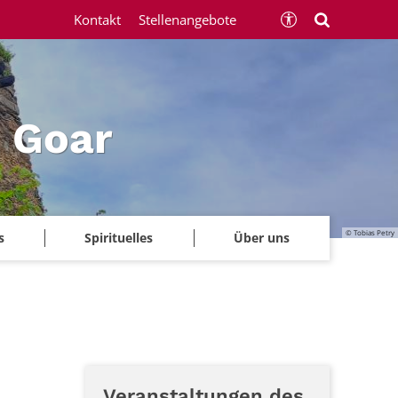
Kontakt
Stellenangebote
 Goar
© Tobias Petry
s
Spirituelles
Über uns
Veranstaltungen des