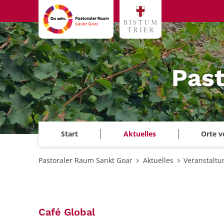
Zum Inhalt springen
Past
Start
Aktuelles
Orte v
Pastoraler Raum Sankt Goar
Aktuelles
Veranstalt
:
Café Global