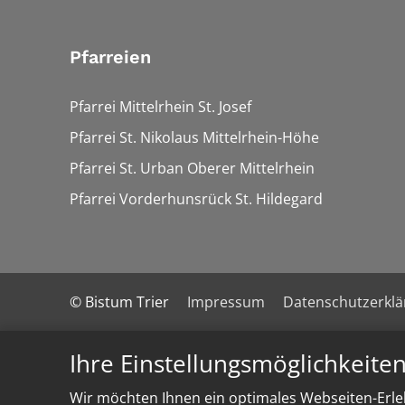
Pfarreien
Pfarrei Mittelrhein St. Josef
Pfarrei St. Nikolaus Mittelrhein-Höhe
Pfarrei St. Urban Oberer Mittelrhein
Pfarrei Vorderhunsrück St. Hildegard
© Bistum Trier
Impressum
Datenschutzerkl
Ihre Einstellungsmöglichkeite
Wir möchten Ihnen ein optimales Webseiten-Erleb