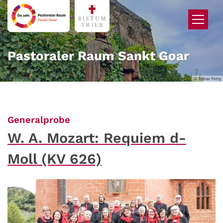
Zum Inhalt springen
Pastoraler Raum Sankt Goar
© Tobias Petry
:
Generalprobe
W. A. Mozart: Requiem d-
Moll (KV 626)