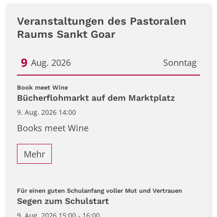
Veranstaltungen des Pastoralen
Raums Sankt Goar
9
Aug. 2026
Sonntag
Datum: 9. August 2026
:
Book meet Wine
Bücherflohmarkt auf dem Marktplatz
9. Aug. 2026 14:00
Books meet Wine
Mehr
:
Für einen guten Schulanfang voller Mut und Vertrauen
Segen zum Schulstart
9. Aug. 2026 15:00 - 16:00