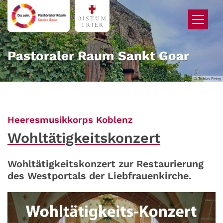
Zum Inhalt springen
Pastoraler Raum Sankt Goar
© Tobias Petry
:
Heeresmusikkorps Koblenz
Wohltätigkeitskonzert
Wohltätigkeitskonzert zur Restaurierung
des Westportals der Liebfrauenkirche.