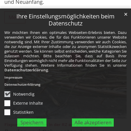
und Neuanfang.
✕
Ihre Einstellungsmöglichkeiten beim
Mehr
Datenschutz
Wir möchten Ihnen ein optimales Webseiten-Erlebnis bieten. Dazu
verwenden wir Cookies, die für das Funktionieren unserer Website
notwendig sind. Mit Ihrer Zustimmung verwenden wir auch Cookies,
die zur Anzeige externer Inhalte oder zu anonymen Statistikzwecken
genutzt werden. Sie können selbst entscheiden, welche Kategorien Sie
zulassen möchten. Bitte beachten Sie, dass auf Basis Ihrer
Einstellungen womöglich nicht mehr alle Funktionalitäten der Seite zur
Verfügung stehen. Weitere Informationen finden Sie in unserer
Datenschutzerklärung
.
Impressum
Datenschutzerklärung
Notwendig
Externe Inhalte
Statistiken
© Sylvio Krüger, in: Pfarrbriefservice.de
Speichern
Alle akzeptieren
:
Fixpunkt, erschienen in der RZ am 07.06.2024