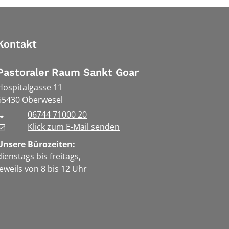
Kontakt
Pastoraler Raum Sankt Goar
Hospitalgasse 11
55430
Oberwesel
06744 71000 20
Klick zum E-Mail senden
Unsere Bürozeiten:
dienstags bis freitags,
jeweils von 8 bis 12 Uhr