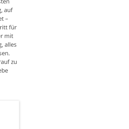
sten
, auf
et –
itt für
r mit
, alles
sen.
rauf zu
iebe