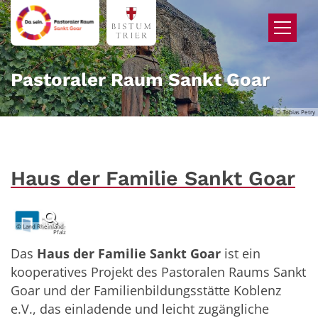
Zum Inhalt springen
Pastoraler Raum Sankt Goar
© Tobias Petry
Haus der Familie Sankt Goar
© Land Rheinland-
Pfalz
Das
Haus der Familie Sankt Goar
ist ein
kooperatives Projekt des Pastoralen Raums Sankt
Goar und der Familienbildungsstätte Koblenz
e.V., das einladende und leicht zugängliche