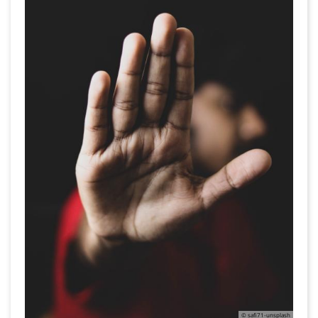
© safi71-unsplash