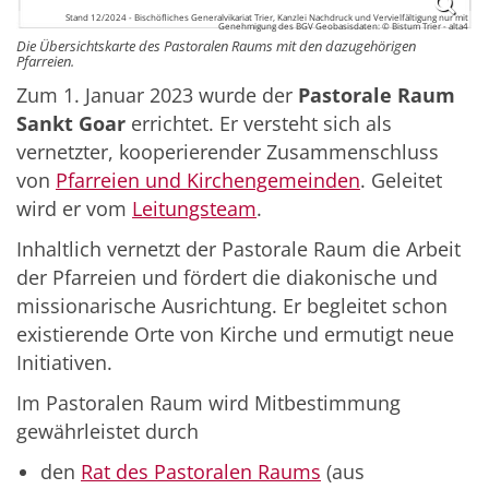
Stand 12/2024 - Bischöfliches Generalvikariat Trier, Kanzlei Nachdruck und Vervielfältigung nur mit
Genehmigung des BGV Geobasisdaten: © Bistum Trier - alta4
Die Übersichtskarte des Pastoralen Raums mit den dazugehörigen
Pfarreien.
Zum 1. Januar 2023 wurde der
Pastorale Raum
Sankt Goar
errichtet. Er versteht sich als
vernetzter, kooperierender Zusammenschluss
von
Pfarreien und Kirchengemeinden
. Geleitet
wird er vom
Leitungsteam
.
Inhaltlich vernetzt der Pastorale Raum die Arbeit
der Pfarreien und fördert die diakonische und
missionarische Ausrichtung. Er begleitet schon
existierende Orte von Kirche und ermutigt neue
Initiativen.
Im Pastoralen Raum wird Mitbestimmung
gewährleistet durch
den
Rat des Pastoralen Raums
(aus