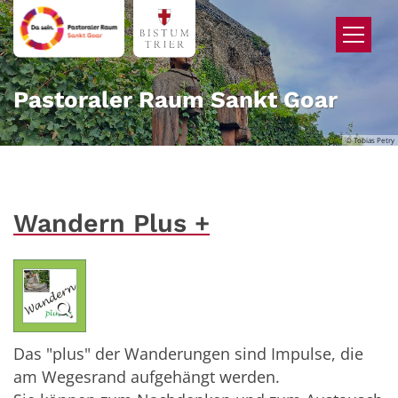
Zum Inhalt springen
Pastoraler Raum Sankt Goar
© Tobias Petry
Wandern Plus +
Das "plus" der Wanderungen sind Impulse, die
am Wegesrand aufgehängt werden.