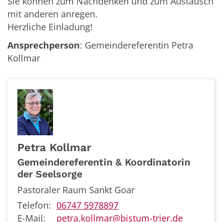
Sie können zum Nachdenken und zum Austausch
mit anderen anregen.
Herzliche Einladung!
Ansprechperson
: Gemeindereferentin Petra
Kollmar
Petra
Kollmar
Gemeindereferentin & Koordinatorin
der Seelsorge
Pastoraler Raum Sankt Goar
Telefon:
06747 5978897
E-Mail:
petra.kollmar@bistum-trier.de