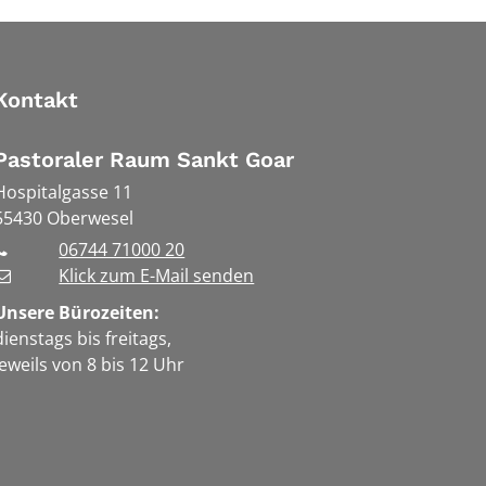
Kontakt
Pastoraler Raum Sankt Goar
Hospitalgasse 11
55430
Oberwesel
06744 71000 20
Klick zum E-Mail senden
Unsere Bürozeiten:
dienstags bis freitags,
jeweils von 8 bis 12 Uhr