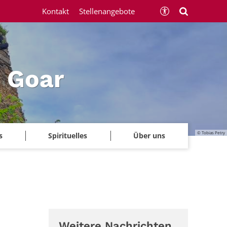
Kontakt
Stellenangebote
 Goar
© Tobias Petry
s
Spirituelles
Über uns
Weitere Nachrichten