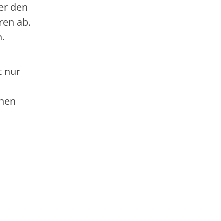
er den
ren ab.
n.
t nur
chen