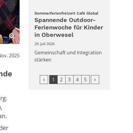
:
Sommerferienfreizeit Café Global
Spannende Outdoor-
Ferienwoche für Kinder
in Oberwesel
29. Juli 2026
Gemeinschaft und Integration
Nov. 2025
stärken
ende
Vorherige Seite
Nächste Seite
1
2
3
4
5
rg.
,
an.
der