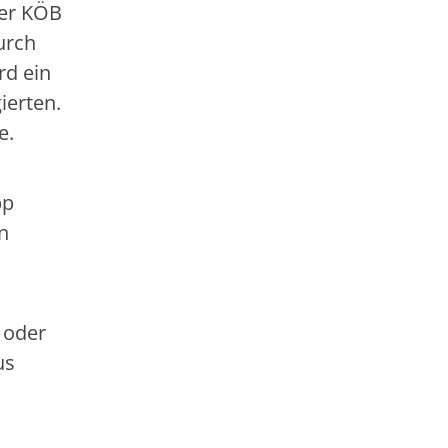
der KÖB
urch
rd ein
ierten.
e.
pp
n
 oder
us