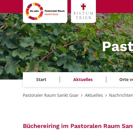
Zum Inhalt springen
Past
Start
Aktuelles
Orte v
Pastoraler Raum Sankt Goar
Aktuelles
Nachrichten
Büchereiring im Pastoralen Raum San