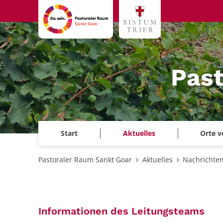
Zum Inhalt springen
Past
Start
Aktuelles
Orte v
Pastoraler Raum Sankt Goar
Aktuelles
Nachrichten
:
Informationen des Leitungsteams