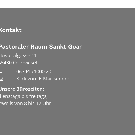
Kontakt
Pastoraler Raum Sankt Goar
Hospitalgasse 11
55430
Oberwesel
06744 71000 20
Klick zum E-Mail senden
Unsere Bürozeiten:
dienstags bis freitags,
jeweils von 8 bis 12 Uhr