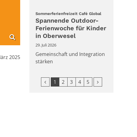
:
Sommerferienfreizeit Café Global
Spannende Outdoor-
Ferienwoche für Kinder
in Oberwesel
29. Juli 2026
Gemeinschaft und Integration
März 2025
stärken
Vorherige Seite
Nächste Seite
1
2
3
4
5