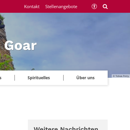
Kontakt
Stellenangebote
 Goar
© Tobias Petry
s
Spirituelles
Über uns
Weitere Nachrichten