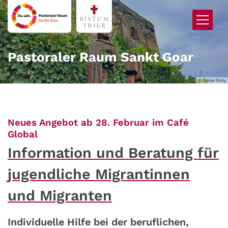
Zum Inhalt springen
Pastoraler Raum Sankt Goar
© Tobias Petry
Neues Angebot ab 28. Februar im Café
:
Global
Information und Beratung für
jugendliche Migrantinnen
und Migranten
Individuelle Hilfe bei der beruflichen,