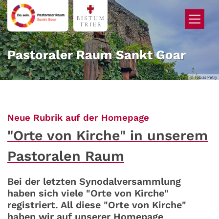
Zum Inhalt springen
Pastoraler Raum Sankt Goar
© Tobias Petry
:
Neue Rubrik auf der Homepage
"Orte von Kirche" in unserem
Pastoralen Raum
Bei der letzten Synodalversammlung
haben sich viele "Orte von Kirche"
registriert. All diese "Orte von Kirche"
haben wir auf unserer Homepage