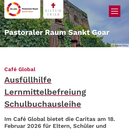
Zum Inhalt springen
Pastoraler Raum Sankt Goar
© Tobias Petry
:
Café Global
Ausfüllhilfe
Lernmittelbefreiung
Schulbuchausleihe
Im Café Global bietet die Caritas am 18.
Februar 2026 für Eltern, Schüler und