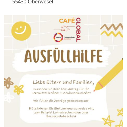
55430
Oberwesel