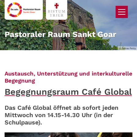
Zum Inhalt springen
Pastoraler Raum Sankt Goar
© Tobias Petry
Austausch, Unterstützung und interkulturelle
:
Begegnung
Begegnungsraum Café Global
Das Café Global öffnet ab sofort jeden
Mittwoch von 14.15-14.30 Uhr (in der
Schulpause).