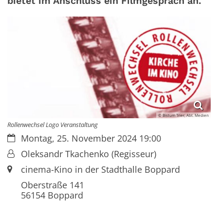
bietet im Anschluss ein Filmgespräch an.
© Bistum Trier, Abt. Medien
Rollenwechsel Logo Veranstaltung
Datum:
Montag, 25. November 2024 19:00
Von:
Oleksandr Tkachenko (Regisseur)
Ort:
cinema-Kino in der Stadthalle Boppard
Oberstraße 141
56154
Boppard