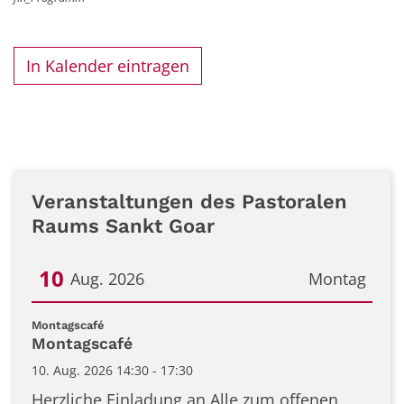
In Kalender eintragen
Veranstaltungen des Pastoralen
Raums Sankt Goar
10
Aug. 2026
Montag
Datum: 10. August 2026
:
Montagscafé
Montagscafé
10. Aug. 2026 14:30 - 17:30
Herzliche Einladung an Alle zum offenen