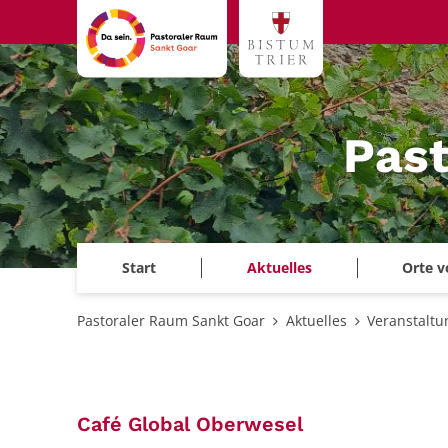
Zum Inhalt springen
Past
Start
Aktuelles
Orte v
Pastoraler Raum Sankt Goar
Aktuelles
Veranstalt
:
Café Global Oberwesel