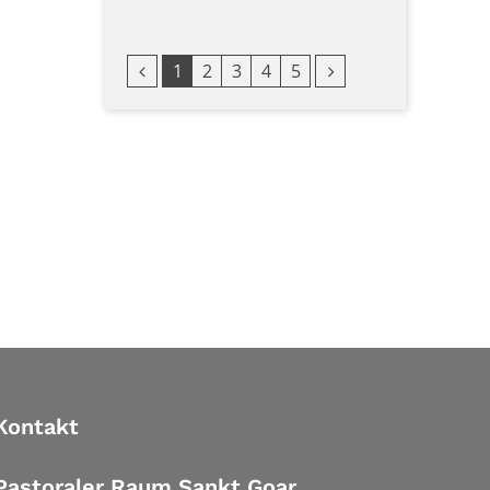
Vorherige Seite
Nächste Seite
1
2
3
4
5
Kontakt
Pastoraler Raum Sankt Goar