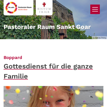
Zum Inhalt springen
Pastoraler Raum Sankt Goar
© Tobias Petry
:
Boppard
Gottesdienst für die ganze
Familie