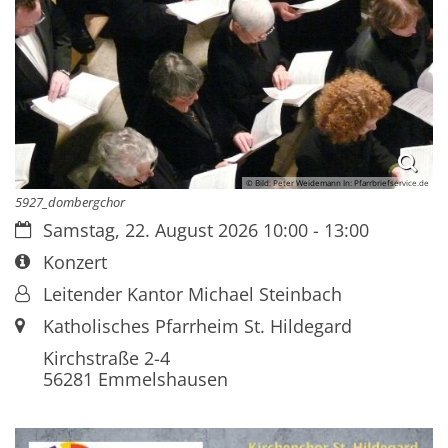
© Bild: Peter Weidemann In: Pfarrbriefservice.de
5927_dombergchor
Datum:
Samstag, 22. August 2026 10:00 - 13:00
Art bzw. Nummer:
Konzert
Von:
Leitender Kantor Michael Steinbach
Ort:
Katholisches Pfarrheim St. Hildegard
Kirchstraße 2-4
56281
Emmelshausen