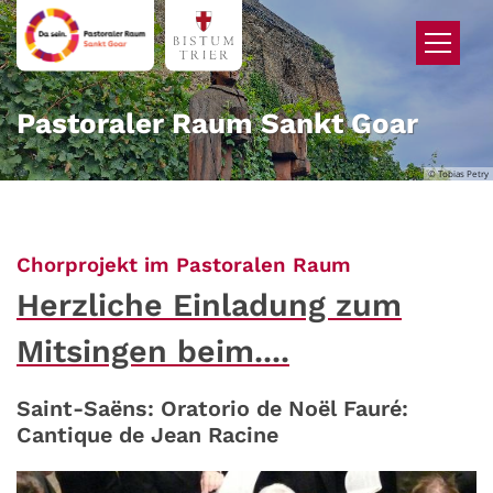
Zum Inhalt springen
Pastoraler Raum Sankt Goar
© Tobias Petry
:
Chorprojekt im Pastoralen Raum
Herzliche Einladung zum
Mitsingen beim....
Saint-Saëns: Oratorio de Noël Fauré:
Cantique de Jean Racine