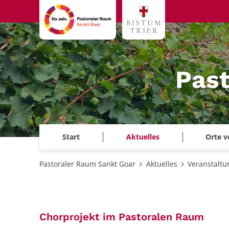
Zum Inhalt springen
Past
Start
Aktuelles
Orte v
Pastoraler Raum Sankt Goar
Aktuelles
Veranstalt
:
Chorprojekt im Pastoralen Raum