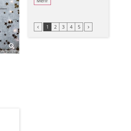
Mehr
Vorherige Seite
Nächste Seite
1
2
3
4
5
 Raum Sankt Goar