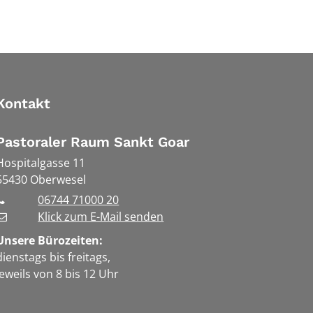
Kontakt
Pastoraler Raum Sankt Goar
Hospitalgasse 11
55430
Oberwesel
06744 71000 20
Klick zum E-Mail senden
Unsere Bürozeiten:
dienstags bis freitags,
jeweils von 8 bis 12 Uhr