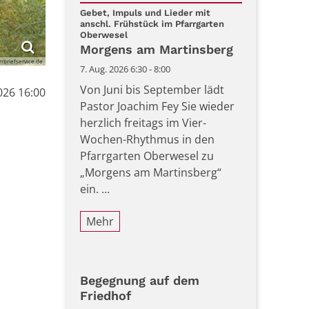
Datum: 7. August 2026
Gebet, Impuls und Lieder mit
anschl. Frühstück im Pfarrgarten
:
Oberwesel
Morgens am Martinsberg
rbriefservice.de
7. Aug. 2026 6:30 - 8:00
Von Juni bis September lädt
2026 16:00
Pastor Joachim Fey Sie wieder
herzlich freitags im Vier-
Wochen-Rhythmus in den
Pfarrgarten Oberwesel zu
„Morgens am Martinsberg“
ein. ...
Mehr
Begegnung auf dem
Friedhof