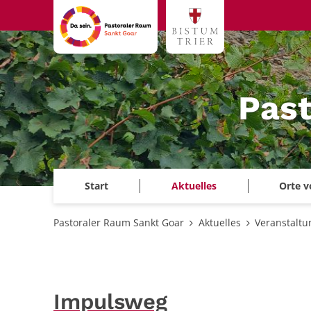
Zum Inhalt springen
Past
Start
Aktuelles
Orte v
Pastoraler Raum Sankt Goar
Aktuelles
Veranstalt
Impulsweg