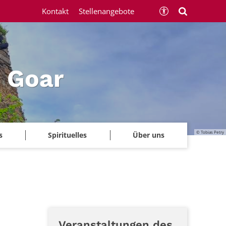
Kontakt
Stellenangebote
 Goar
© Tobias Petry
s
Spirituelles
Über uns
Veranstaltungen des