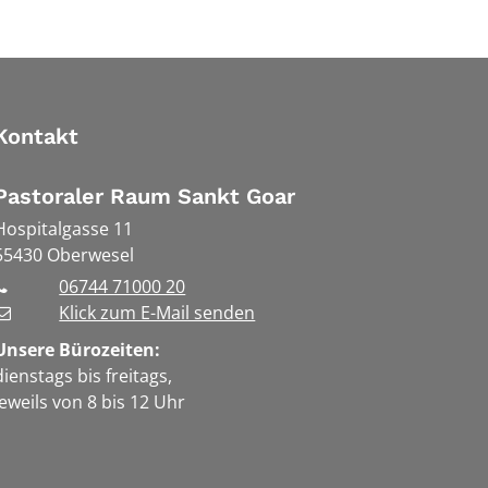
Kontakt
Pastoraler Raum Sankt Goar
Hospitalgasse 11
55430
Oberwesel
06744 71000 20
Klick zum E-Mail senden
Unsere Bürozeiten:
dienstags bis freitags,
jeweils von 8 bis 12 Uhr