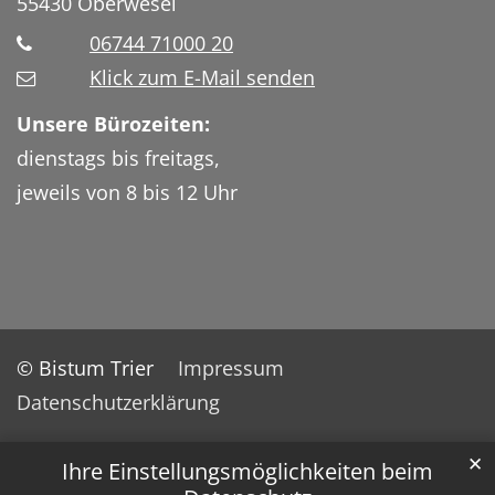
55430
Oberwesel
06744 71000 20
Klick zum E-Mail senden
Unsere Bürozeiten:
dienstags bis freitags,
jeweils von 8 bis 12 Uhr
© Bistum Trier
Impressum
Datenschutzerklärung
✕
Ihre Einstellungsmöglichkeiten beim