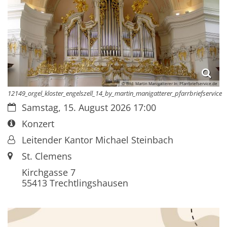
© Bild: Martin Manigatterer In: Pfarrbriefservice.de
12149_orgel_kloster_engelszell_14_by_martin_manigatterer_pfarrbriefservice
Datum:
Samstag, 15. August 2026 17:00
Art bzw. Nummer:
Konzert
Von:
Leitender Kantor Michael Steinbach
Ort:
St. Clemens
Kirchgasse 7
55413
Trechtlingshausen