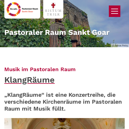
Zum Inhalt springen
Pastoraler Raum Sankt Goar
© Tobias Petry
:
Musik im Pastoralen Raum
KlangRäume
„KlangRäume“ ist eine Konzertreihe, die
verschiedene Kirchenräume im Pastoralen
Raum mit Musik füllt.