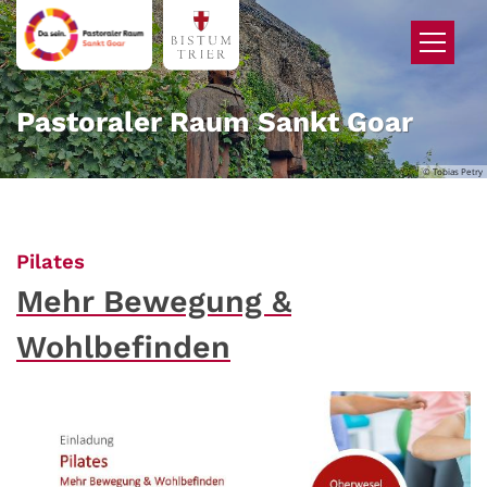
Zum Inhalt springen
Pastoraler Raum Sankt Goar
© Tobias Petry
:
Pilates
Mehr Bewegung &
Wohlbefinden