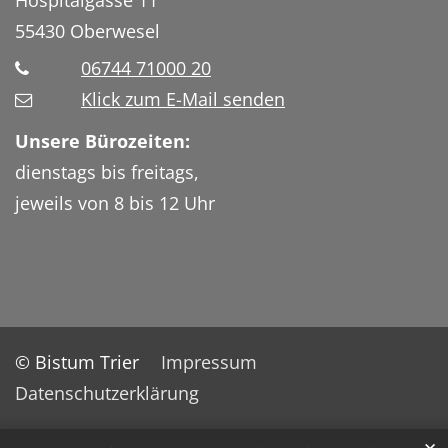
Hospitalgasse 11
55430
Oberwesel
06744 71000 20
Klick zum E-Mail senden
Unsere Bürozeiten:
dienstags bis freitags,
jeweils von 8 bis 12 Uhr
© Bistum Trier
Impressum
Datenschutzerklärung