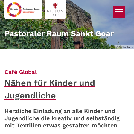
Zum Inhalt springen
Pastoraler Raum Sankt Goar
© Tobias Petry
:
Café Global
Nähen für Kinder und
Jugendliche
Herzliche Einladung an alle Kinder und
Jugendliche die kreativ und selbständig
mit Textilien etwas gestalten möchten.