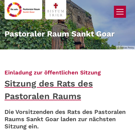
Zum Inhalt springen
Pastoraler Raum Sankt Goar
© Tobias Petry
:
Einladung zur öffentlichen Sitzung
Sitzung des Rats des
Pastoralen Raums
Die Vorsitzenden des Rats des Pastoralen
Raums Sankt Goar laden zur nächsten
Sitzung ein.