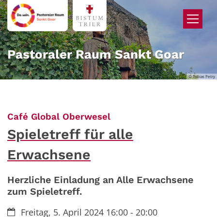
Zum Inhalt springen
Pastoraler Raum Sankt Goar
© Tobias Petry
:
Café Global Oberwesel
Spieletreff für alle
Erwachsene
Herzliche Einladung an Alle Erwachsene
zum Spieletreff.
Datum:
Freitag, 5. April 2024 16:00 - 20:00