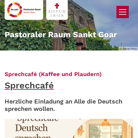
Zum Inhalt springen
Pastoraler Raum Sankt Goar
© Tobias Petry
:
Sprechcafé (Kaffee und Plaudern)
Sprechcafé
Herzliche Einladung an Alle die Deutsch
sprechen wollen.