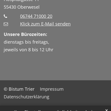
55430
Oberwesel
06744 71000 20
Klick zum E-Mail senden
Unsere Bürozeiten:
dienstags bis freitags,
jeweils von 8 bis 12 Uhr
© Bistum Trier
Impressum
Datenschutzerklärung
✕