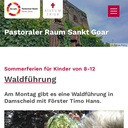
Zum Inhalt springen
Pastoraler Raum Sankt Goar
© Tobias Petry
:
Sommerferien für Kinder von 8-12
Waldführung
Am Montag gibt es eine Waldführung in
Damscheid mit Förster Timo Hans.