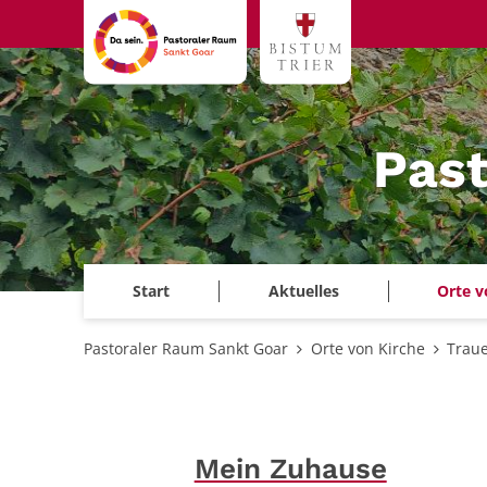
Zum Inhalt springen
Past
Start
Aktuelles
Orte v
Pastoraler Raum Sankt Goar
Orte von Kirche
Trau
Mein Zuhause