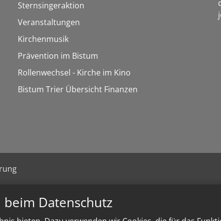
Sternsingeraktion
Veranstaltungen
Kirchenmusik
Prävention im Bistum
Rollenwechsel - Kirche im Kino
Bistum Trier Übersicht Finanzen
ärung
n beim Datenschutz