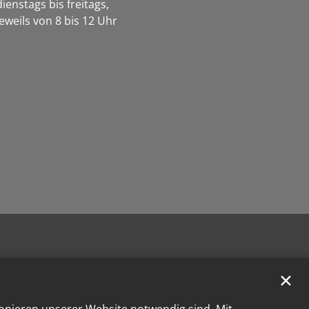
dienstags bis freitags,
jeweils von 8 bis 12 Uhr
✕