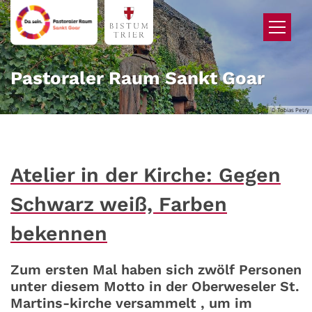
Zum Inhalt springen
Pastoraler Raum Sankt Goar
© Tobias Petry
Atelier in der Kirche: Gegen
Schwarz weiß, Farben
bekennen
Zum ersten Mal haben sich zwölf Personen
unter diesem Motto in der Oberweseler St.
Martins-kirche versammelt , um im