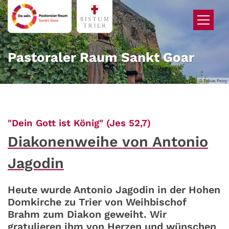
Zum Inhalt springen
Pastoraler Raum Sankt Goar
© Tobias Petry
:
"Dein Gott ist König" (Jes 52,7)
Diakonenweihe von Antonio
Jagodin
Heute wurde Antonio Jagodin in der Hohen
Domkirche zu Trier von Weihbischof
Brahm zum Diakon geweiht. Wir
gratulieren ihm von Herzen und wünschen