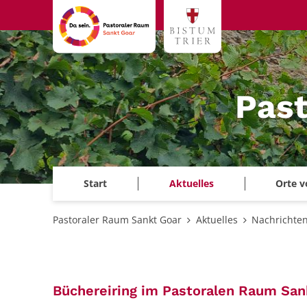
Zum Inhalt springen
Past
Start
Aktuelles
Orte v
Pastoraler Raum Sankt Goar
Aktuelles
Nachrichten
Büchereiring im Pastoralen Raum San