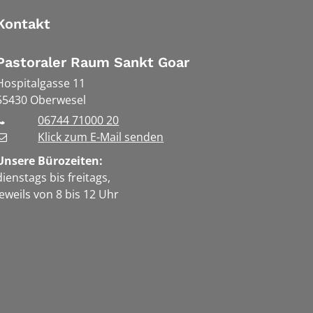
Kontakt
Pastoraler Raum Sankt Goar
Hospitalgasse 11
55430
Oberwesel
06744 71000 20
Klick zum E-Mail senden
Unsere Bürozeiten:
dienstags bis freitags,
jeweils von 8 bis 12 Uhr