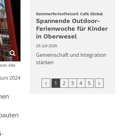
:
Sommerferienfreizeit Café Global
Spannende Outdoor-
Ferienwoche für Kinder
in Oberwesel
29. Juli 2026
Gemeinschaft und Integration
stärken
sen, Elke
:
 Juni 2024
Vorherige Seite
Nächste Seite
1
2
3
4
5
nen
ebauten
i-