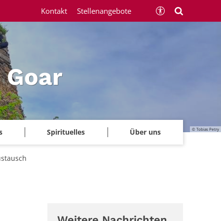
Kontakt
Stellenangebote
 Goar
© Tobias Petry
s
Spirituelles
Über uns
ustausch
Weitere Nachrichten