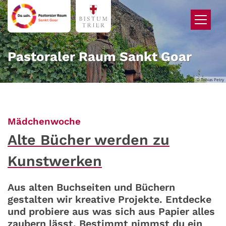
Zum Inhalt springen
Pastoraler Raum Sankt Goar
© Tobias Petry
:
Mädchenwoche
Alte Bücher werden zu
Kunstwerken
Aus alten Buchseiten und Büchern
gestalten wir kreative Projekte. Entdecke
und probiere aus was sich aus Papier alles
zaubern lässt. Bestimmt nimmst du ein