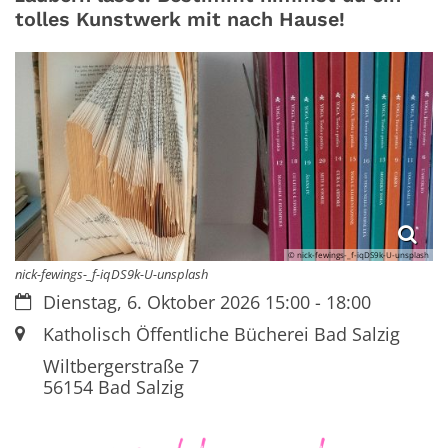
tolles Kunstwerk mit nach Hause!
© nick-fewings-_f-iqDS9k-U-unsplash
nick-fewings-_f-iqDS9k-U-unsplash
Datum:
Dienstag, 6. Oktober 2026 15:00 - 18:00
Ort:
Katholisch Öffentliche Bücherei Bad Salzig
Wiltbergerstraße 7
56154
Bad Salzig