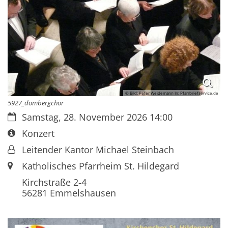
© Bild: Peter Weidemann In: Pfarrbriefservice.de
5927_dombergchor
Datum:
Samstag, 28. November 2026 14:00
Art bzw. Nummer:
Konzert
Von:
Leitender Kantor Michael Steinbach
Ort:
Katholisches Pfarrheim St. Hildegard
Kirchstraße 2-4
56281
Emmelshausen