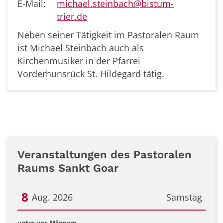
E-Mail:
michael.steinbach@bistum-
trier.de
Neben seiner Tätigkeit im Pastoralen Raum
ist Michael Steinbach auch als
Kirchenmusiker in der Pfarrei
Vorderhunsrück St. Hildegard tätig.
Veranstaltungen des Pastoralen
Raums Sankt Goar
8
Aug. 2026
Samstag
Datum: 8. August 2026
:
unter uns Männern