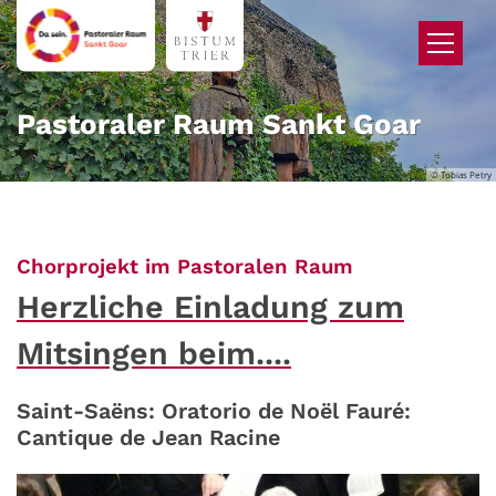
Zum Inhalt springen
Pastoraler Raum Sankt Goar
© Tobias Petry
:
Chorprojekt im Pastoralen Raum
Herzliche Einladung zum
Mitsingen beim....
Saint-Saëns: Oratorio de Noël Fauré:
Cantique de Jean Racine