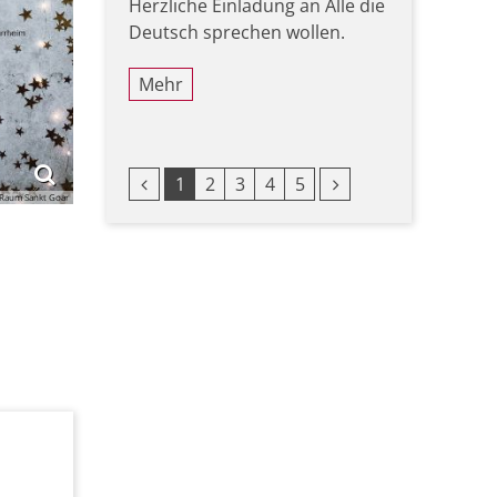
Herzliche Einladung an Alle die
Deutsch sprechen wollen.
Mehr
Vorherige Seite
Nächste Seite
1
2
3
4
5
 Raum Sankt Goar