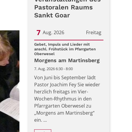
Pastoralen Raums
Sankt Goar
7
Aug. 2026
Freitag
Datum: 7. August 2026
Gebet, Impuls und Lieder mit
anschl. Frühstück im Pfarrgarten
:
Oberwesel
Morgens am Martinsberg
7. Aug. 2026 6:30 - 8:00
Von Juni bis September lädt
Pastor Joachim Fey Sie wieder
herzlich freitags im Vier-
Wochen-Rhythmus in den
Pfarrgarten Oberwesel zu
„Morgens am Martinsberg“
ein. ...