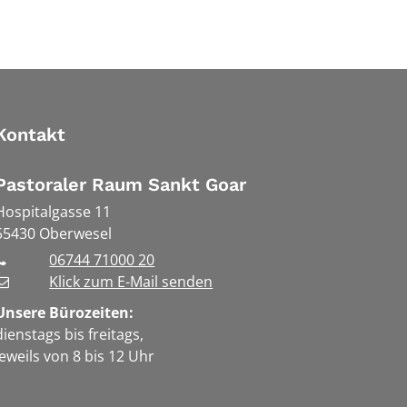
Kontakt
Pastoraler Raum Sankt Goar
Hospitalgasse 11
55430
Oberwesel
06744 71000 20
Klick zum E-Mail senden
Unsere Bürozeiten:
dienstags bis freitags,
jeweils von 8 bis 12 Uhr