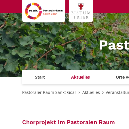
Zum Inhalt springen
Past
Start
Aktuelles
Orte v
Pastoraler Raum Sankt Goar
Aktuelles
Veranstalt
:
Chorprojekt im Pastoralen Raum