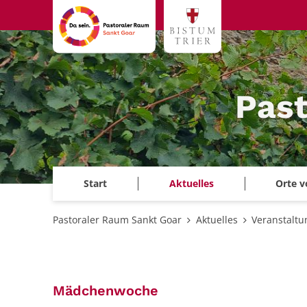
Zum Inhalt springen
Past
Start
Aktuelles
Orte v
Pastoraler Raum Sankt Goar
Aktuelles
Veranstalt
:
Mädchenwoche