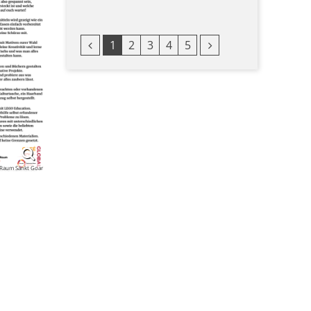
Vorherige Seite
Nächste Seite
1
2
3
4
5
 Raum Sankt Goar