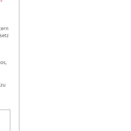
tern
setz
tos,
 zu