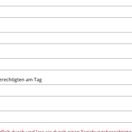
erechtigten am Tag
ndlich durch und lass sie durch einen Erziehungsberechtigt