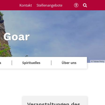
Kontakt
Stellenangebote
 Goar
© Tobias Petry
s
Spirituelles
Über uns
Veranstaltungen des