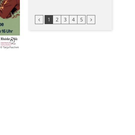
Vorherige Seite
Nächste Seite
1
2
3
4
5
© Tanja Paschek