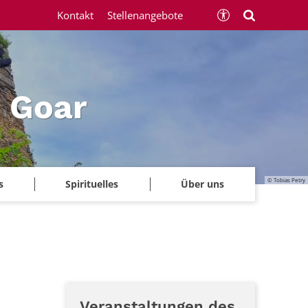
Kontakt
Stellenangebote
 Goar
© Tobias Petry
s
Spirituelles
Über uns
Veranstaltungen des