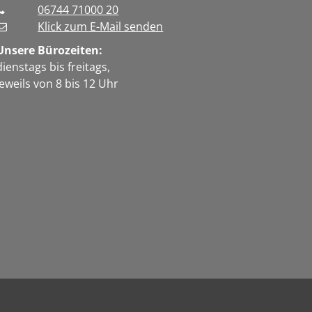
06744 71000 20
Klick zum E-Mail senden
Unsere Bürozeiten:
dienstags bis freitags,
jeweils von 8 bis 12 Uhr