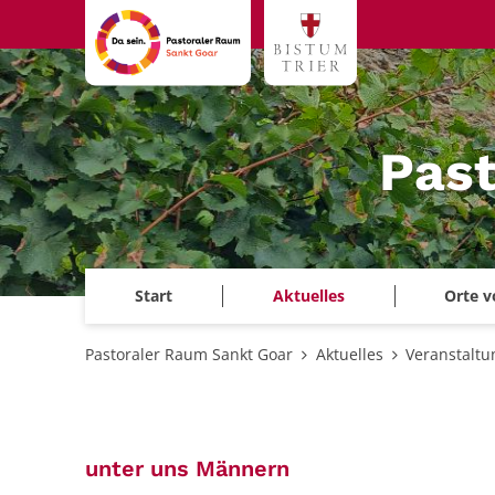
Zum Inhalt springen
Past
Start
Aktuelles
Orte v
Pastoraler Raum Sankt Goar
Aktuelles
Veranstalt
:
unter uns Männern