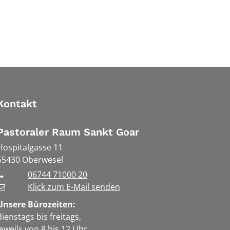
Kontakt
Pastoraler Raum Sankt Goar
Hospitalgasse 11
55430
Oberwesel
06744 71000 20
Klick zum E-Mail senden
Unsere Bürozeiten:
dienstags bis freitags,
jeweils von 8 bis 12 Uhr