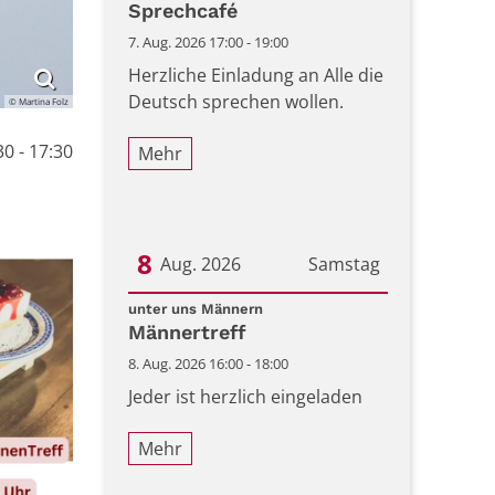
Sprechcafé
7. Aug. 2026 17:00 - 19:00
Herzliche Einladung an Alle die
Deutsch sprechen wollen.
© Martina Folz
0 - 17:30
Mehr
8
Aug. 2026
Samstag
:
Datum: 8. August 2026
unter uns Männern
Männertreff
8. Aug. 2026 16:00 - 18:00
Jeder ist herzlich eingeladen
Mehr