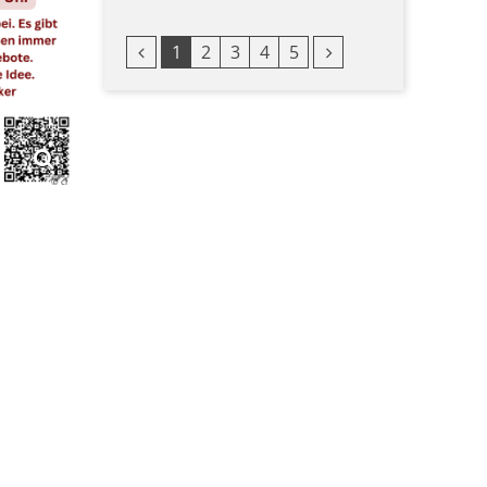
Vorherige Seite
Nächste Seite
1
2
3
4
5
© cl