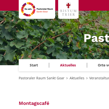
Zum Inhalt springen
Past
Start
Aktuelles
Orte v
Pastoraler Raum Sankt Goar
Aktuelles
Veranstalt
:
Montagscafé