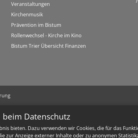
Veranstaltungen
Kirchenmusik
Prävention im Bistum
Rollenwechsel - Kirche im Kino
Bistum Trier Übersicht Finanzen
ärung
n beim Datenschutz
nis bieten. Dazu verwenden wir Cookies, die für das Funkt
e zur Anzeige externer Inhalte oder zu anonymen Statisti