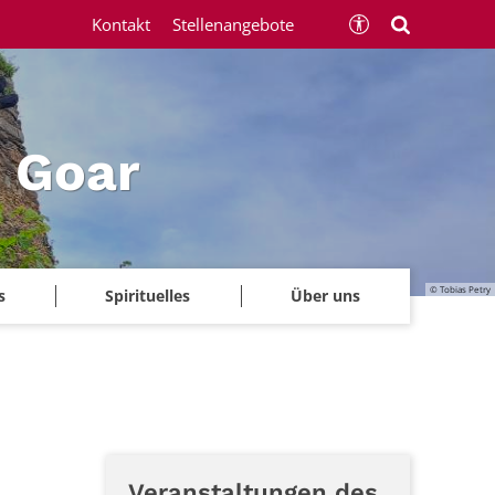
Kontakt
Stellenangebote
 Goar
© Tobias Petry
s
Spirituelles
Über uns
Veranstaltungen des