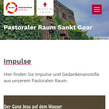
Zum Inhalt springen
Pastoraler Raum Sankt Goar
© Tobias Petry
Impulse
Hier finden Sie Impulse und Gedankenanstöße
aus unserem Pastoralen Raum.