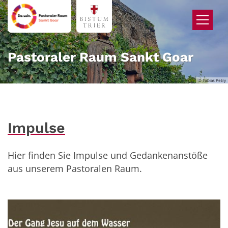
Zum Inhalt springen
Pastoraler Raum Sankt Goar
© Tobias Petry
Impulse
Hier finden Sie Impulse und Gedankenanstöße
aus unserem Pastoralen Raum.