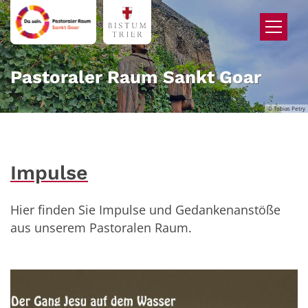
Zum Inhalt springen
Pastoraler Raum Sankt Goar
© Tobias Petry
Impulse
Hier finden Sie Impulse und Gedankenanstöße
aus unserem Pastoralen Raum.