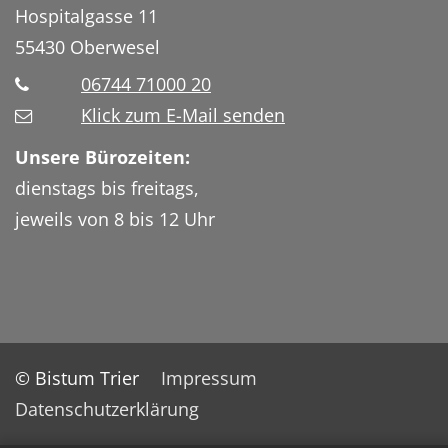
Hospitalgasse 11
55430
Oberwesel
06744 71000 20
Klick zum E-Mail senden
Unsere Bürozeiten:
dienstags bis freitags,
jeweils von 8 bis 12 Uhr
© Bistum Trier
Impressum
Datenschutzerklärung