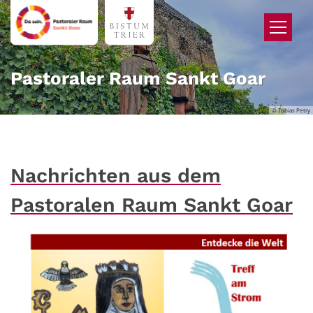
Zum Inhalt springen
Pastoraler Raum Sankt Goar
© Tobias Petry
Nachrichten aus dem
Pastoralen Raum Sankt Goar