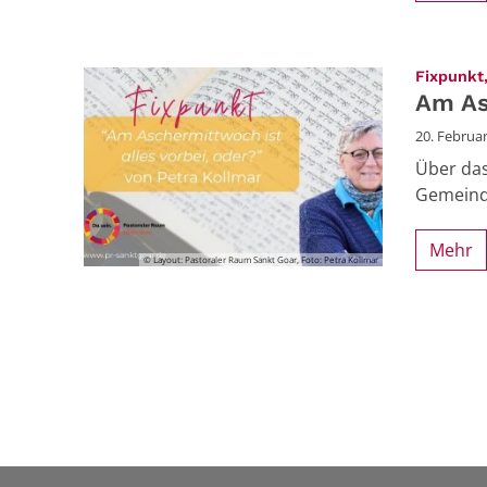
Fixpunkt,
Am As
20. Februa
Über das
Gemeinde
Mehr
© Layout: Pastoraler Raum Sankt Goar, Foto: Petra Kollmar