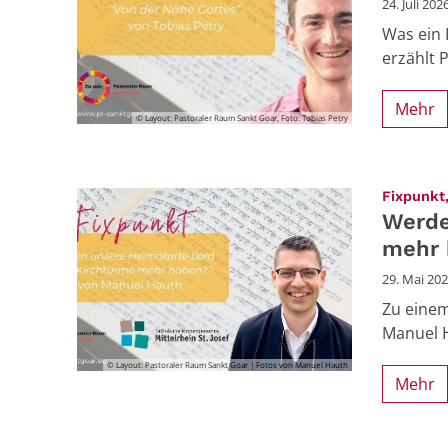
24. Juli 202
Was ein 
erzählt 
Mehr
© Layout: Pastoraler Raum Sankt Goar, Foto: Tobias Petry
Fixpunkt,
Werde
mehr 
29. Mai 20
Zu einem
Manuel H
© Layout: Pastoraler Raum Sankt Goar | Fotos von Manuel Hauth
Mehr