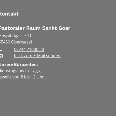
Kontakt
Pastoraler Raum Sankt Goar
Hospitalgasse 11
55430
Oberwesel
06744 71000 20
Klick zum E-Mail senden
Unsere Bürozeiten:
dienstags bis freitags,
jeweils von 8 bis 12 Uhr