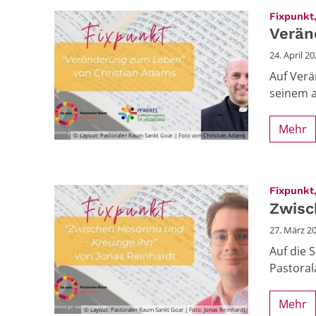
Fixpunkt,
Verän
24. April 2
Auf Verä
seinem a
Mehr
© Layout: Pastoraler Raum Sankt Goar | Foto von Christian Adams
Fixpunkt,
Zwisc
27. März 2
Auf die 
Pastoral
Mehr
© Layout: Pastoraler Raum Sankt Goar | Foto: Jonas Reinhardt