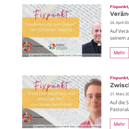
Fixpunkt,
Verän
24. April 2
Auf Verä
seinem a
Mehr
© Layout: Pastoraler Raum Sankt Goar | Foto von Christian Adams
Fixpunkt,
Zwisc
27. März 2
Auf die 
Pastoral
Mehr
© Layout: Pastoraler Raum Sankt Goar | Foto: Jonas Reinhardt