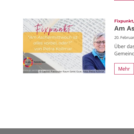
Fixpunkt,
Am As
20. Februa
Über das
Gemeinde
Mehr
© Layout: Pastoraler Raum Sankt Goar, Foto: Petra Kollmar