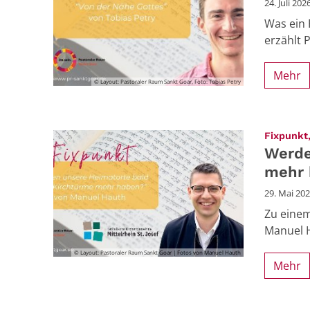
24. Juli 202
Was ein 
erzählt 
Mehr
© Layout: Pastoraler Raum Sankt Goar, Foto: Tobias Petry
Fixpunkt,
Werde
mehr 
29. Mai 20
Zu einem
Manuel H
© Layout: Pastoraler Raum Sankt Goar | Fotos von Manuel Hauth
Mehr