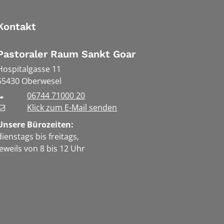
Kontakt
Pastoraler Raum Sankt Goar
Hospitalgasse 11
55430
Oberwesel
06744 71000 20
Klick zum E-Mail senden
Unsere Bürozeiten:
dienstags bis freitags,
jeweils von 8 bis 12 Uhr